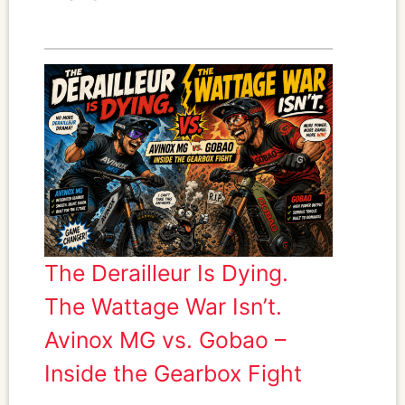
The Derailleur Is Dying.
The Wattage War Isn’t.
Avinox MG vs. Gobao –
Inside the Gearbox Fight