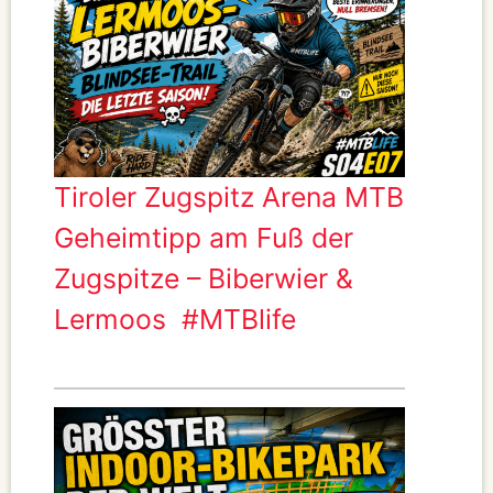
Tiroler Zugspitz Arena MTB
Geheimtipp am Fuß der
Zugspitze – Biberwier &
Lermoos #MTBlife