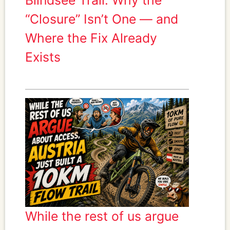
“Closure” Isn’t One — and
Where the Fix Already
Exists
While the rest of us argue