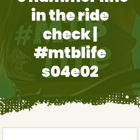
in the ride
check |
#mtblife
s04e02