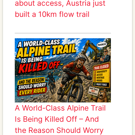
about access, Austria just
built a 10km flow trail
A World-Class Alpine Trail
Is Being Killed Off – And
the Reason Should Worry