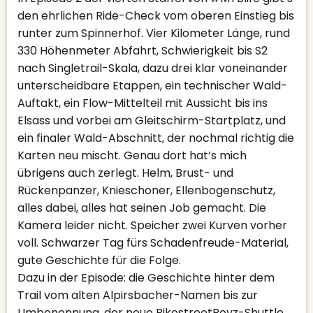
den ehrlichen Ride-Check vom oberen Einstieg bis
runter zum Spinnerhof. Vier Kilometer Länge, rund
330 Höhenmeter Abfahrt, Schwierigkeit bis S2
nach Singletrail-Skala, dazu drei klar voneinander
unterscheidbare Etappen, ein technischer Wald-
Auftakt, ein Flow-Mittelteil mit Aussicht bis ins
Elsass und vorbei am Gleitschirm-Startplatz, und
ein finaler Wald-Abschnitt, der nochmal richtig die
Karten neu mischt. Genau dort hat’s mich
übrigens auch zerlegt. Helm, Brust- und
Rückenpanzer, Knieschoner, Ellenbogenschutz,
alles dabei, alles hat seinen Job gemacht. Die
Kamera leider nicht. Speicher zwei Kurven vorher
voll. Schwarzer Tag fürs Schadenfreude-Material,
gute Geschichte für die Folge.
Dazu in der Episode: die Geschichte hinter dem
Trail vom alten Alpirsbacher-Namen bis zur
Umbenennung, der neue BikestreetBoyz-Shuttle,