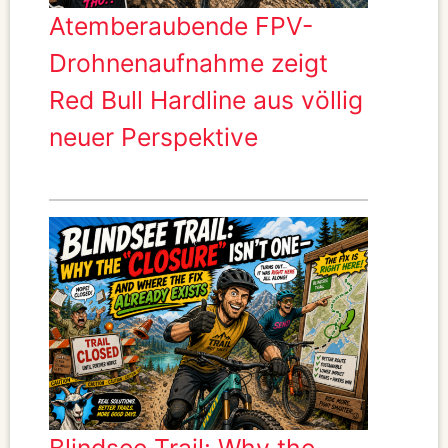
Atemberaubende FPV-
Drohnenaufnahme zeigt
Red Bull Hardline aus völlig
neuer Perspektive
Blindsee Trail: Why the