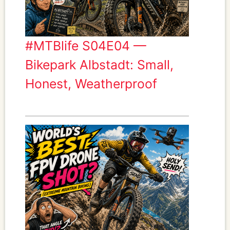
#MTBlife S04E04 —
Bikepark Albstadt: Small,
Honest, Weatherproof