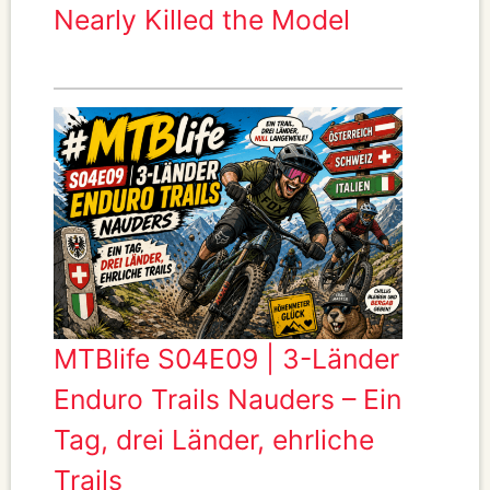
Nearly Killed the Model
MTBlife S04E09 | 3-Länder
Enduro Trails Nauders – Ein
Tag, drei Länder, ehrliche
Trails