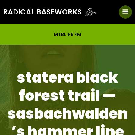
Zum
RADICAL BASEWORKS
Inhalt
springen
MTBLIFE FM
statera black
forest trail —
sasbachwalden
’s hammer line